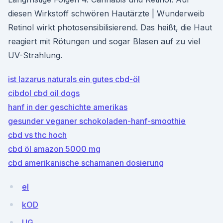
diesen Wirkstoff schwören Hautärzte | Wunderweib
Retinol wirkt photosensibilisierend. Das heißt, die Haut
reagiert mit Rötungen und sogar Blasen auf zu viel
UV-Strahlung.
ist lazarus naturals ein gutes cbd-öl
cibdol cbd oil dogs
hanf in der geschichte amerikas
gesunder veganer schokoladen-hanf-smoothie
cbd vs thc hoch
cbd öl amazon 5000 mg
cbd amerikanische schamanen dosierung
eI
kOD
UG