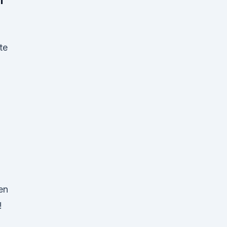
te
en
!