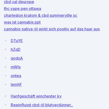
cbd val deurope
thc vape pen ottawa
charleston kratom & cbd summerville sc
was ist cannabis ppt
cannabis-sativa-öl wirkt sich positiv auf das haar aus
DTuYE
hZqD
qodsA
mWls
ontea
lemhF
Hanfgeschäft winchester ky
Beeinflusst cbd-öl blutverdünner_