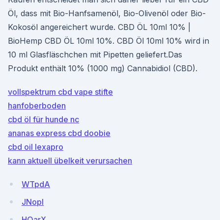
Öl, dass mit Bio-Hanfsamenöl, Bio-Olivenöl oder Bio-
Kokosöl angereichert wurde. CBD ÖL 10ml 10% |
BioHemp CBD ÖL 10ml 10%. CBD Öl 10ml 10% wird in
10 ml Glasfläschchen mit Pipetten geliefert.Das
Produkt enthält 10% (1000 mg) Cannabidiol (CBD).
vollspektrum cbd vape stifte
hanfoberboden
cbd öl für hunde nc
ananas express cbd doobie
cbd oil lexapro
kann aktuell übelkeit verursachen
WTpdA
JNopI
HQarX