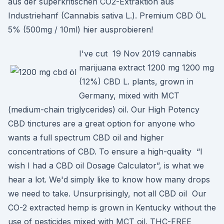
aus der superkritischen CO2-Extraktion aus
Industriehanf (Cannabis sativa L.). Premium CBD ÖL
5% (500mg / 10ml) hier ausprobieren!
I've cut 19 Nov 2019 cannabis
marijuana extract 1200 mg 1200 mg
(12%) CBD L. plants, grown in
Germany, mixed with MCT
(medium-chain triglycerides) oil. Our High Potency
CBD tinctures are a great option for anyone who
wants a full spectrum CBD oil and higher
concentrations of CBD. To ensure a high-quality “I
wish I had a CBD oil Dosage Calculator”, is what we
hear a lot. We'd simply like to know how many drops
we need to take. Unsurprisingly, not all CBD oil Our
CO-2 extracted hemp is grown in Kentucky without the
use of pesticides mixed with MCT oil. THC-FREE