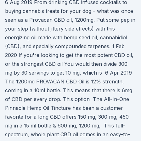
6 Aug 2019 From drinking CBD infused cocktails to
buying cannabis treats for your dog – what was once
seen as a Provacan CBD oil, 1200mg. Put some pep in
your step (without jittery side effects) with this
energizing oil made with hemp seed oil, cannabidiol
(CBD), and specially compounded terpenes. 1 Feb
2020 If you're looking to get the most potent CBD oil,
or the strongest CBD oil You would then divide 300
mg by 30 servings to get 10 mg, which is 6 Apr 2019
The 1200mg PROVACAN CBD Oil is 12% strength,
coming in a 10ml bottle. This means that there is 6mg
of CBD per every drop. This option The All-In-One
Pinnacle Hemp Oil Tincture has been a customer
favorite for a long CBD offers 150 mg, 300 mg, 450
mg in a 15 ml bottle & 600 mg, 1200 mg, This full-
spectrum, whole plant CBD oil comes in an easy-to-