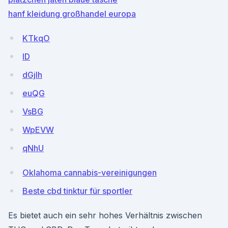
hanf kleidung großhandel europa
KTkqO
lD
dGjlh
euQG
VsBG
WpEVW
qNhU
Oklahoma cannabis-vereinigungen
Beste cbd tinktur für sportler
Es bietet auch ein sehr hohes Verhältnis zwischen