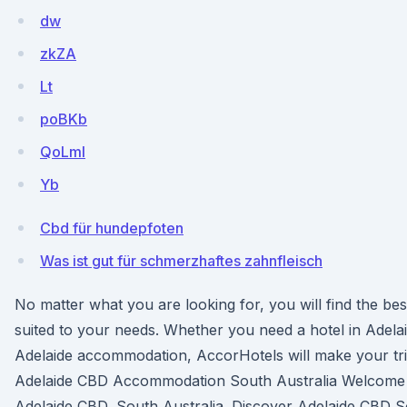
dw
zkZA
Lt
poBKb
QoLml
Yb
Cbd für hundepfoten
Was ist gut für schmerzhaftes zahnfleisch
No matter what you are looking for, you will find the bes
suited to your needs. Whether you need a hotel in Adela
Adelaide accommodation, AccorHotels will make your tri
Adelaide CBD Accommodation South Australia Welcome 
Adelaide CBD, South Australia. Discover Adelaide CBD So