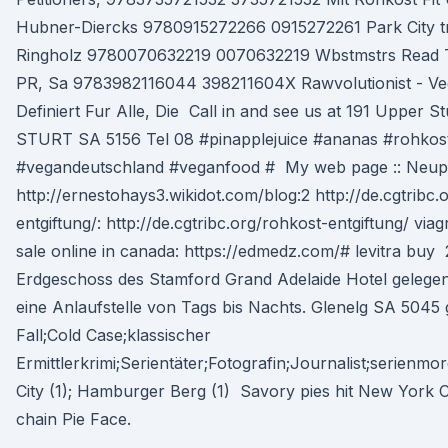
Hubner-Diercks 9780915272266 0915272261 Park City tr
Ringholz 9780070632219 0070632219 Wbstmstrs Read 
PR, Sa 9783982116044 398211604X Rawvolutionist - V
Definiert Fur Alle, Die Call in and see us at 191 Upper
STURT SA 5156 Tel 08 #pinapplejuice #ananas #rohkos
#vegandeutschland #veganfood # My web page :: Neuph
http://ernestohays3.wikidot.com/blog:2 http://de.cgtribc.
entgiftung/: http://de.cgtribc.org/rohkost-entgiftung/ viagr
sale online in canada: https://edmedz.com/# levitra buy 
Erdgeschoss des Stamford Grand Adelaide Hotel gelegen 
eine Anlaufstelle von Tags bis Nachts. Glenelg SA 5045
Fall;Cold Case;klassischer
Ermittlerkrimi;Serientäter;Fotografin;Journalist;serienmor
City (1); Hamburger Berg (1) Savory pies hit New York Ci
chain Pie Face.