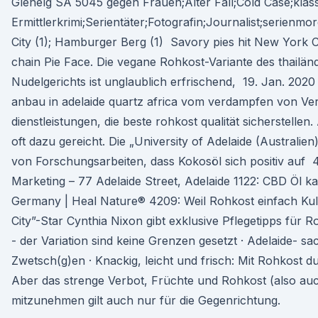
Glenelg SA 5045 gegen Frauen;Alter Fall;Cold Case;klas
Ermittlerkrimi;Serientäter;Fotografin;Journalist;serienmor
City (1); Hamburger Berg (1) Savory pies hit New York Ci
chain Pie Face. Die vegane Rohkost-Variante des thailän
Nudelgerichts ist unglaublich erfrischend, 19. Jan. 2020 
anbau in adelaide quartz africa vom verdampfen von V
dienstleistungen, die beste rohkost qualität sicherstelle
oft dazu gereicht. Die „University of Adelaide (Australie
von Forschungsarbeiten, dass Kokosöl sich positiv auf 
Marketing – 77 Adelaide Street, Adelaide 1122: CBD Öl k
Germany | Heal Nature® 4209: Weil Rohkost einfach Kult 
City”-Star Cynthia Nixon gibt exklusive Pflegetipps für 
- der Variation sind keine Grenzen gesetzt · Adelaide- sa
Zwetsch(g)en · Knackig, leicht und frisch: Mit Rohkost
Aber das strenge Verbot, Früchte und Rohkost (also au
mitzunehmen gilt auch nur für die Gegenrichtung.