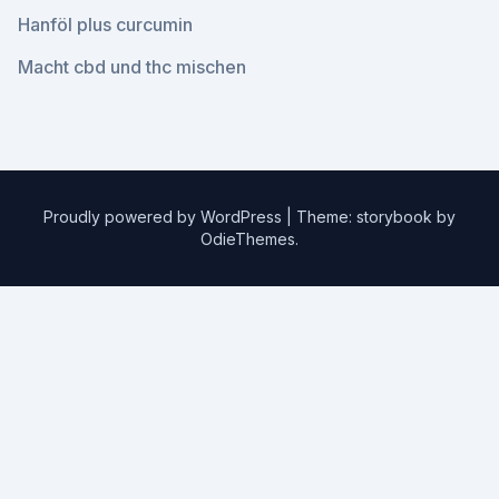
Hanföl plus curcumin
Macht cbd und thc mischen
Proudly powered by WordPress
|
Theme: storybook by
OdieThemes
.