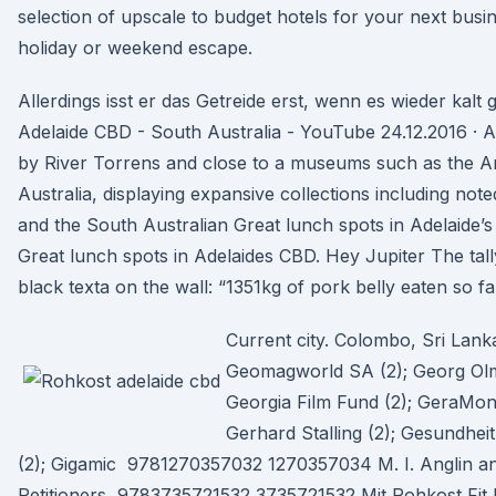
selection of upscale to budget hotels for your next busine
holiday or weekend escape.
Allerdings isst er das Getreide erst, wenn es wieder kalt 
Adelaide CBD - South Australia - YouTube 24.12.2016 · 
by River Torrens and close to a museums such as the Ar
Australia, displaying expansive collections including note
and the South Australian Great lunch spots in Adelaide’
Great lunch spots in Adelaides CBD. Hey Jupiter The tall
black texta on the wall: “1351kg of pork belly eaten so fa
Current city. Colombo, Sri Lan
Geomagworld SA (2); Georg Olm
Georgia Film Fund (2); GeraMond
Gerhard Stalling (2); Gesundhe
(2); Gigamic 9781270357032 1270357034 M. I. Anglin and
Petitioners, 9783735721532 3735721532 Mit Rohkost Fit