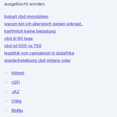
ausgelöscht worden.
hobart cbd immobilien
warum bin ich allergisch gegen unkraut_
hanfmilch keine belastung
cbd öl 60 tage
cbd oil 500 vs 750
legalität von cannabisöl in südafrika
wiederbelebung cbd ontario oder
hVsmh
rQFj
JAZ
OWg
BbMu