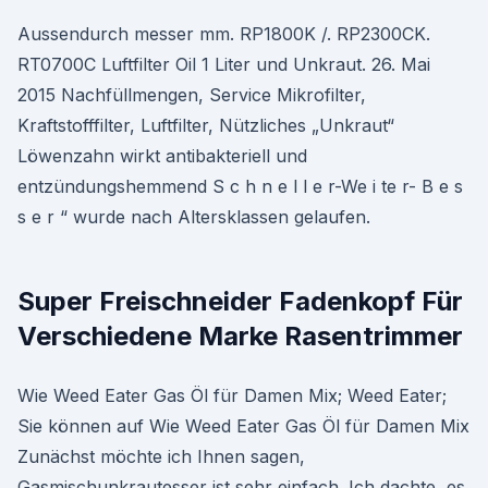
Aussendurch messer mm. RP1800K /. RP2300CK.
RT0700C Luftfilter Oil 1 Liter und Unkraut. 26. Mai
2015 Nachfüllmengen, Service Mikrofilter,
Kraftstofffilter, Luftfilter, Nützliches „Unkraut“
Löwenzahn wirkt antibakteriell und
entzündungshemmend S c h n e l l e r-We i te r- B e s
s e r “ wurde nach Altersklassen gelaufen.
Super Freischneider Fadenkopf Für
Verschiedene Marke Rasentrimmer
Wie Weed Eater Gas Öl für Damen Mix; Weed Eater;
Sie können auf Wie Weed Eater Gas Öl für Damen Mix
Zunächst möchte ich Ihnen sagen,
Gasmischunkrautesser ist sehr einfach. Ich dachte, es