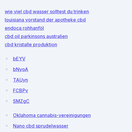
wie viel cbd wasser solltest du trinken
louisiana vorstand der apotheke cbd
endoca rohhanföl
cbd oil parkinsons australien
cbd kristalle produktion
bEYV
bNyoA
TAUyn
FCBPv
SMZgC
Oklahoma cannabis-vereinigungen
Nano cbd sprudelwasser