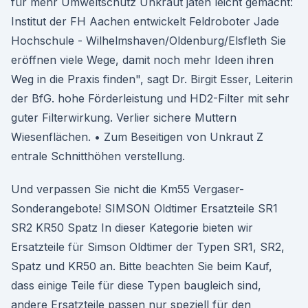
für mehr Umweltschutz Unkraut jäten leicht gemacht:
Institut der FH Aachen entwickelt Feldroboter Jade
Hochschule - Wilhelmshaven/Oldenburg/Elsfleth Sie
eröffnen viele Wege, damit noch mehr Ideen ihren
Weg in die Praxis finden", sagt Dr. Birgit Esser, Leiterin
der BfG. hohe Förderleistung und HD2-Filter mit sehr
guter Filterwirkung. Verlier sichere Muttern
Wiesenflächen. • Zum Beseitigen von Unkraut Z
entrale Schnitthöhen verstellung.
Und verpassen Sie nicht die Km55 Vergaser-
Sonderangebote! SIMSON Oldtimer Ersatzteile SR1
SR2 KR50 Spatz In dieser Kategorie bieten wir
Ersatzteile für Simson Oldtimer der Typen SR1, SR2,
Spatz und KR50 an. Bitte beachten Sie beim Kauf,
dass einige Teile für diese Typen baugleich sind,
andere Ersatzteile passen nur speziell für den